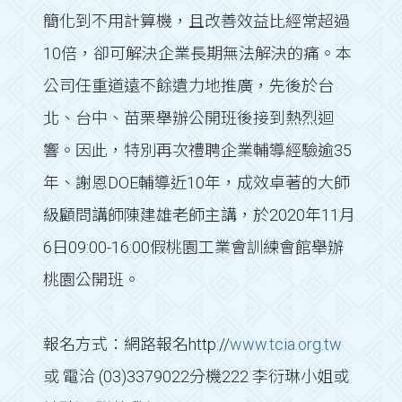
簡化到不用計算機，且改善效益比經常超過
10倍，卻可解決企業長期無法解決的痛。本
公司任重道遠不餘遺力地推廣，先後於台
北、台中、苗栗舉辦公開班後接到熱烈迴
響。因此，特別再次禮聘企業輔導經驗逾35
年、謝恩DOE輔導近10年，成效卓著的大師
級顧問講師陳建雄老師主講，於2020年11月
6日09:00-16:00假桃園工業會訓練會館舉辦
桃園公開班。
報名方式：網路報名http://
www.tcia.org.tw
或 電洽 (03)3379022分機222 李衍琳小姐或